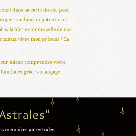
ourt dans sa carte du ciel pour 
rojection dans un potentiel et 
ire, la nôtre comme celle de nos 
ur mieux vivre mon présent ? La 
 pour mieux comprendre votre 
amiliales grâce au langage 
Astrales"
s mémoires ancestrales, 