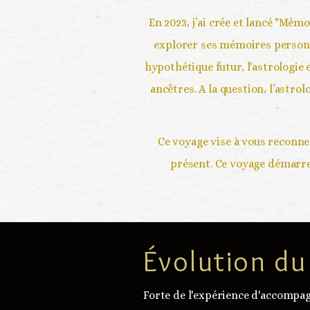
En 2023, j’ai crée et lancé "Mé
explorer ses mémoires personne
hypothétique futur, l'astrologie 
ancêtres. A la question, l’astr
Ce voyage vise à vous reconne
présent. Ce voyage démarre
Évolution d
Forte de l'expérience d'accompa