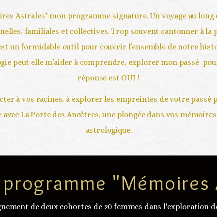
moires Astrales" mon programme signature. Un voyage au long c
lles, familiales et collectives. Trop souvent cantonner à la p
est un formidable outil pour couvrir l’ensemble de notre histo
ologie peut elle m’aider à comprendre, explorer mon passé  po
réponse est OUI !
cter à vos racines, à explorer les empreintes de votre passé
 avec La Porte des Ancêtres, une plongée dans vos mémoires f
astrologique.
u programme "Mémoires 
gnement de deux cohortes de 20 femmes dans l'exploration de