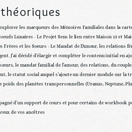
 théoriques
xplorer les marqueurs des Mémoires Familiales dans la carte du
 Noeuds Lunaires - Le Projet Sens le lien entre Maison 12 et Mais
es Frères et les Soeurs - Le Mandat de l'Amour, les relations f
gent. J’ai décidé d’élargir et compléter le contenu initial en a
s sœurs, le mandat familial de l’amour, des relations, du couple,
ent, le statut social auquel s’ajoute un dernier module sur la t
 le poids des planètes transpersonnelles (Uranus, Neptune, Plu
gné d’un support de cours et pour certains de workbook pou
vos ancêtres                                             